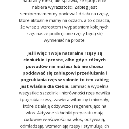
naturalny efekt, ale sprawia, że spojrzenie
nabiera wyrazistości.
Zabieg jest
semipermamentny ponieważ działa na rzęsy,
które aktualnie mamy na oczach, a to oznacza,
że wraz z wzrostem i wypadaniem kolejnych
rzęs nasze podkręcone rzęsy będą się
wymieniać na proste.
Jeśli więc Twoje naturalne rzęsy są
cieniutkie i proste, albo gdy z różnych
powodów nie możesz lub nie chcesz
poddawać się zabiegowi przedłużania i
pogrubiania rzęs w salonie to ten zabieg
jest właśnie dla Ciebie.
Laminacja wypełnia
wszystkie szczelinki i nierówności rzęs nawilża
i pogrubia rzęsy, zawiera witaminy i minerały,
które działają odżywczo i regenerująco na
włos. Aktywne składniki preparatu mają
cudowne właściwości na włos, odżywiają,
odmładzają, wzmacniają rzęsy i stymulują ich